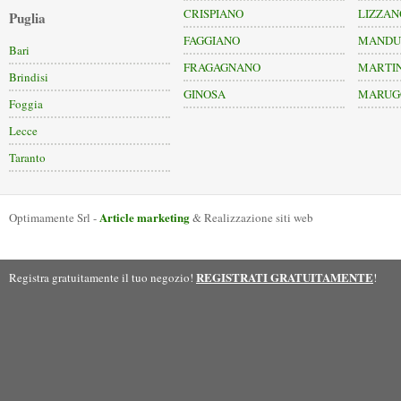
CRISPIANO
LIZZAN
Puglia
FAGGIANO
MANDU
Bari
FRAGAGNANO
MARTI
Brindisi
GINOSA
MARUG
Foggia
Lecce
Taranto
Article marketing
Optimamente Srl -
& Realizzazione siti web
REGISTRATI GRATUITAMENTE
Registra gratuitamente il tuo negozio!
!