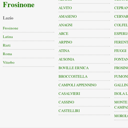
Frosinone
ALVITO
CEPRA
AMASENO
CERVA
Lazio
ANAGNI
COLFEL
Frosinone
ARCE
ESPERI
Latina
ARPINO
FERENT
Rieti
ATINA
FIUGGI
Roma
AUSONIA
FONTAN
Viterbo
BOVILLE ERNICA
FROSIN
BROCCOSTELLA
FUMON
CAMPOLI APPENNINO
GALLI
CASALVIERI
ISOLA L
CASSINO
MONTE 
CAMPA
CASTELLIRI
MOROL