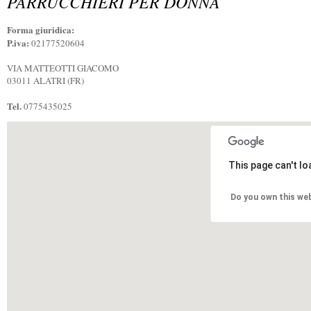
PARRUCCHIERI PER DONNA
Forma giuridica:
P.iva:
02177520604
VIA MATTEOTTI GIACOMO
03011 ALATRI (FR)
Tel.
0775435025
This page can't l
Do you own this we