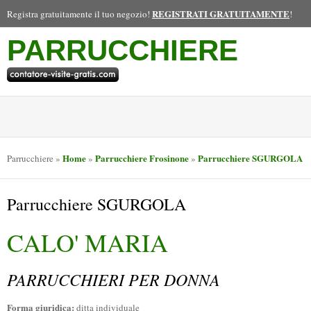
REGISTRATI GRATUITAMENTE
Registra gratuitamente il tuo negozio!
!
PARRUCCHIERE
Home
Parrucchiere Frosinone
Parrucchiere SGURGOLA
Parrucchiere
»
»
»
Parrucchiere SGURGOLA
CALO' MARIA
PARRUCCHIERI PER DONNA
Forma giuridica:
ditta individuale