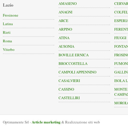
AMASENO
CERVA
Lazio
ANAGNI
COLFEL
Frosinone
ARCE
ESPERI
Latina
ARPINO
FERENT
Rieti
ATINA
FIUGGI
Roma
AUSONIA
FONTAN
Viterbo
BOVILLE ERNICA
FROSIN
BROCCOSTELLA
FUMON
CAMPOLI APPENNINO
GALLI
CASALVIERI
ISOLA L
CASSINO
MONTE 
CAMPA
CASTELLIRI
MOROL
Article marketing
Optimamente Srl -
& Realizzazione siti web