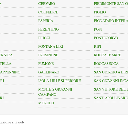
O
CERVARO
PIEDIMONTE SAN 
COLFELICE
PIGLIO
ESPERIA
PIGNATARO INTER
FERENTINO
POFI
FIUGGI
PONTECORVO
FONTANA LIRI
RIPI
ERNICA
FROSINONE
ROCCA D' ARCE
TELLA
FUMONE
ROCCASECCA
 APPENNINO
GALLINARO
SAN GIORGIO A LIR
RI
ISOLA LIRI E SUPERIORE
SAN GIOVANNI INC
MONTE S GIOVANNI
SAN VITTORE DEL 
CAMPANO
RI
SANT' APOLLINARE
MOROLO
azione siti web