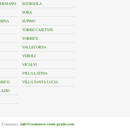
GERMANO
SGURGOLA
SORA
AMNA
SUPINO
TORRE CAJETANI
TORRICE
VALLECORSA
VEROLI
VICALVI
I
VILLA LATINA
ARICO
VILLA SANTA LUCIA
LAZIO
info@contatore-visite-gratis.com
Contattaci: