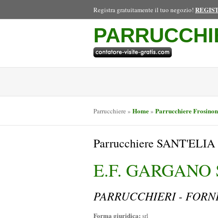
REGIS
Registra gratuitamente il tuo negozio!
PARRUCCHI
Home
Parrucchiere Frosinon
Parrucchiere
»
»
Parrucchiere SANT'EL
E.F. GARGANO
PARRUCCHIERI - FORN
Forma giuridica:
srl