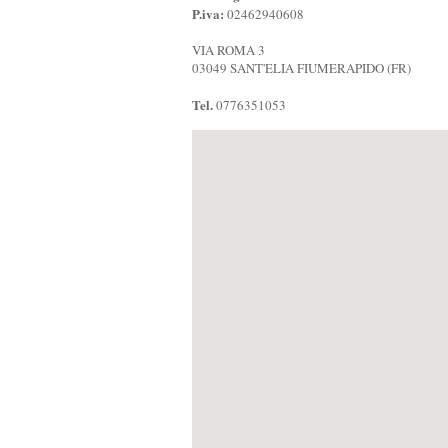
P.iva:
02462940608
VIA ROMA 3
03049 SANT'ELIA FIUMERAPIDO (FR)
Tel.
0776351053