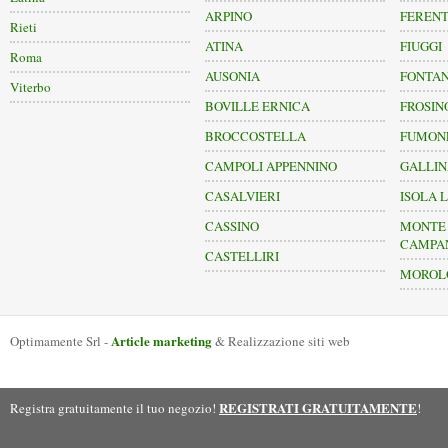
ARPINO
FERENT
Rieti
ATINA
FIUGGI
Roma
AUSONIA
FONTAN
Viterbo
BOVILLE ERNICA
FROSIN
BROCCOSTELLA
FUMON
CAMPOLI APPENNINO
GALLI
CASALVIERI
ISOLA L
CASSINO
MONTE 
CAMPA
CASTELLIRI
MOROL
Article marketing
Optimamente Srl -
& Realizzazione siti web
REGISTRATI GRATUITAMENTE
Registra gratuitamente il tuo negozio!
!