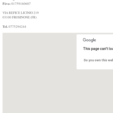
P.iva:
01759160607
VIA REFICE LICINIO 219
03100 FROSINONE (FR)
Tel.
0775294244
This page can't l
Do you own this we