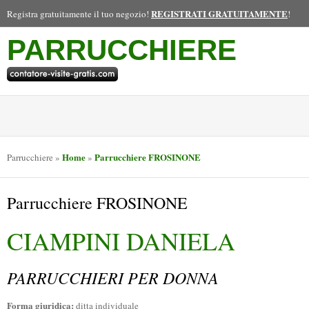
REGISTRATI GRATUITAMENTE
Registra gratuitamente il tuo negozio!
!
PARRUCCHIERE
Home
Parrucchiere FROSINONE
Parrucchiere
»
»
Parrucchiere FROSINONE
CIAMPINI DANIELA
PARRUCCHIERI PER DONNA
Forma giuridica:
ditta individuale