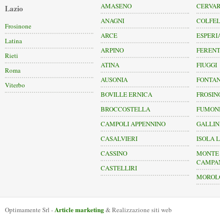
AMASENO
CERVA
Lazio
ANAGNI
COLFEL
Frosinone
ARCE
ESPERI
Latina
ARPINO
FERENT
Rieti
ATINA
FIUGGI
Roma
AUSONIA
FONTAN
Viterbo
BOVILLE ERNICA
FROSIN
BROCCOSTELLA
FUMON
CAMPOLI APPENNINO
GALLI
CASALVIERI
ISOLA L
CASSINO
MONTE 
CAMPA
CASTELLIRI
MOROL
Article marketing
Optimamente Srl -
& Realizzazione siti web